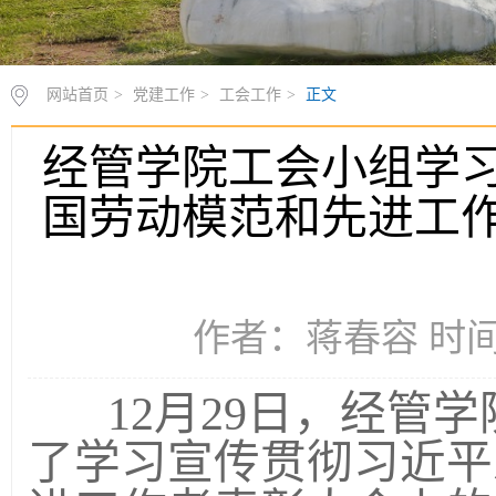
网站首页
>
党建工作
>
工会工作
>
正文
经管学院工会小组学
国劳动模范和先进工
作者：蒋春容 时间：2
12
月
29
日，经管学
了学习宣传贯彻习近平