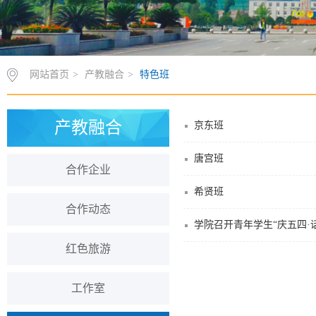
网站首页
>
产教融合
>
特色班
产教融合
京东班
唐宫班
合作企业
希贤班
合作动态
学院召开青年学生“庆五四·
红色旅游
工作室