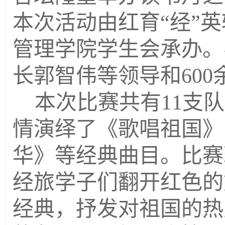
本次活动由
红育
“经”
管理学院学生会
承办。
长郭智伟
等领导和
600
本次比赛共有
11
支队
情演绎了《歌唱祖国》
华》等经典曲目。比赛
经旅学子们
翻开
红色
的
经典，抒发对祖国的
热