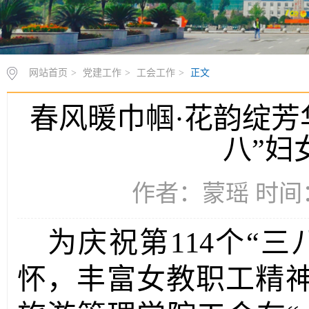
网站首页
>
党建工作
>
工会工作
>
正文
春风暖巾帼·花韵绽芳
八”妇
作者：蒙瑶 时间：2
为庆祝第
114
个“三
怀，丰富女教职工精