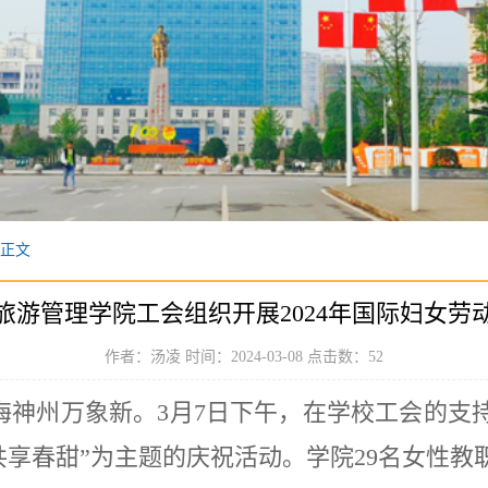
正文
旅游管理学院工会组织开展2024年国际妇女劳
作者：汤凌 时间：2024-03-08 点击数：
52
海神州万象新
。
3
月
7
日下午，在学校工会的支
 共享春甜”为主题的庆祝活动。学
院
29
名
女性教
取专业
烘焙导师
介绍蛋糕制作的基本知识与技