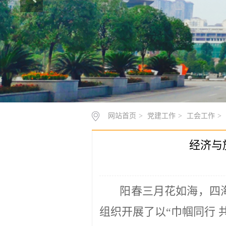
网站首页
>
党建工作
>
工会工作
>
经济与
阳春三月花如海
，
四
组织开展了以
“巾帼同行
首先，老师们认真听