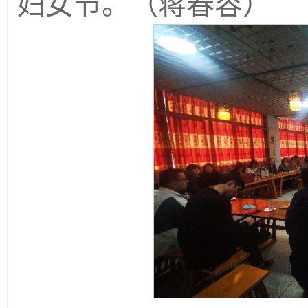
妇女节。（蒋春容）